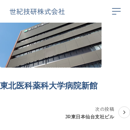
世紀技研株式会社
東北医科薬科大学病院新館
投
次の投稿
稿
JR東日本仙台支社ビル
ナ