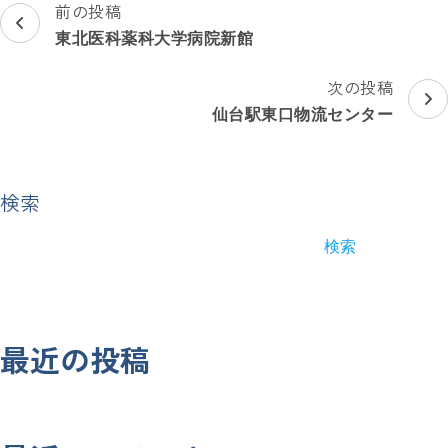
投
前の投稿
稿
東北医科薬科大学病院新館
ナ
ビ
次の投稿
ゲ
仙台駅東口物流センター
ー
シ
ョ
検索
ン
検索
最近の投稿